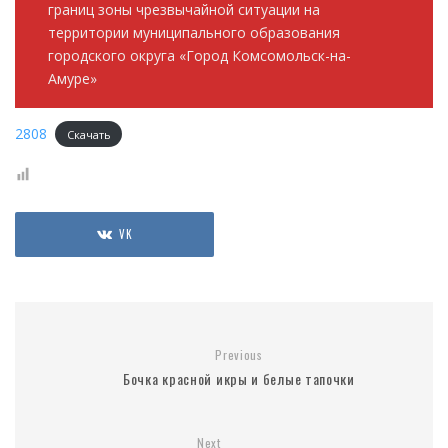
границ зоны чрезвычайной ситуации на
территории муниципального образования
городского округа «Город Комсомольск-на-
Амуре»
2808
Скачать
VK
Previous
Бочка красной икры и белые тапочки
Next