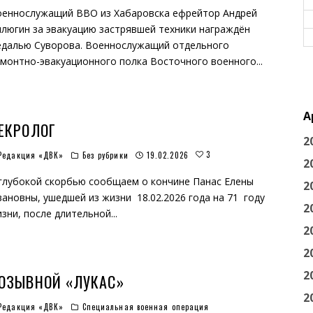
еннослужащий ВВО из Хабаровска ефрейтор Андрей
люгин за эвакуацию застрявшей техники награждён
далью Суворова. Военнослужащий отдельного
монтно-эвакуационного полка Восточного военного
...
А
ЕКРОЛОГ
2
3
Редакция «ДВК»
Без рубрики
19.02.2026
2
глубокой скорбью сообщаем о кончине Панас Елены
2
ановны, ушедшей из жизни 18.02.2026 года на 71 году
2
зни, после длительной
...
2
2
2
ОЗЫВНОЙ «ЛУКАС»
2
Редакция «ДВК»
Специальная военная операция