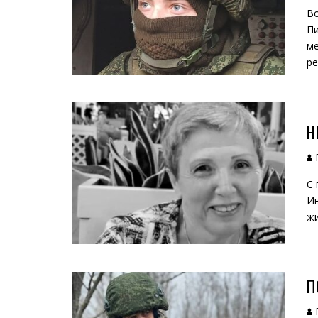
Во
Пи
ме
ре
Н
С 
Ив
жи
П