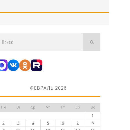
ФЕВРАЛЬ 2026
Пн
Вт
Ср
Чт
Пт
Сб
Вс
1
2
3
4
5
6
7
8