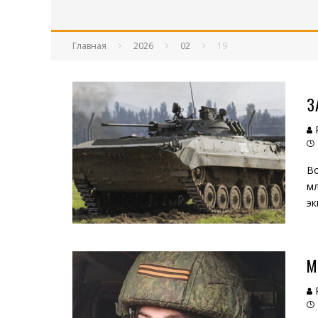
Главная
2026
02
19
З
Во
мл
эк
М