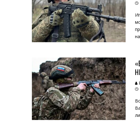
Иг
мо
пр
на
«
Н
Во
Ва
ли