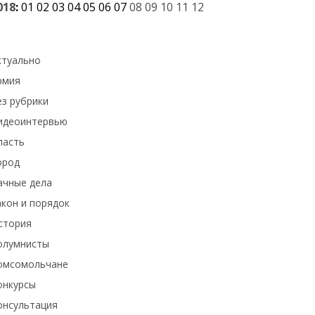
018
:
01
02
03
04
05
06
07
08
09
10
11
12
ктуально
рмия
ез рубрики
идеоинтервью
ласть
ород
ачные дела
акон и порядок
стория
олумнисты
омсомольчане
онкурсы
онсультация