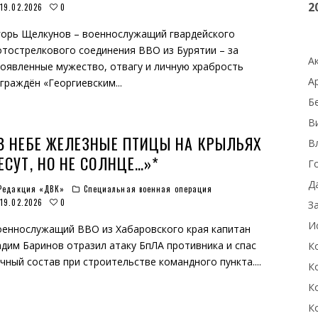
2
0
19.02.2026
орь Щелкунов – военнослужащий гвардейского
тострелкового соединения ВВО из Бурятии – за
А
оявленные мужество, отвагу и личную храбрость
А
граждён «Георгиевским
...
Б
В
В НЕБЕ ЖЕЛЕЗНЫЕ ПТИЦЫ НА КРЫЛЬЯХ
В
ЕСУТ, НО НЕ СОЛНЦЕ…»*
Г
Д
Редакция «ДВК»
Специальная военная операция
0
19.02.2026
З
И
еннослужащий ВВО из Хабаровского края капитан
дим Баринов отразил атаку БпЛА противника и спас
К
чный состав при строительстве командного пункта.
...
К
К
К