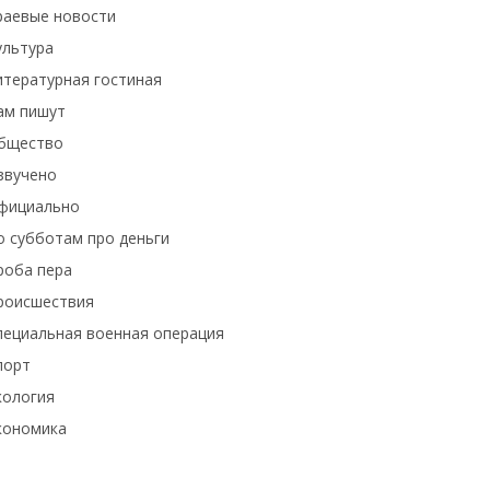
раевые новости
ультура
итературная гостиная
ам пишут
бщество
звучено
фициально
о субботам про деньги
роба пера
роисшествия
пециальная военная операция
порт
кология
кономика