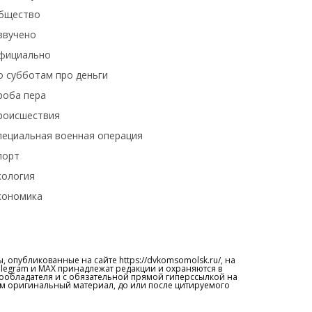
бщество
звучено
фициально
о субботам про деньги
роба пера
роисшествия
пециальная военная операция
порт
кология
кономика
 опубликованные на сайте https://dvkomsomolsk.ru/, на
elegram и МАХ принадлежат редакции и охраняются в
вообладателя и с обязательной прямой гиперссылкой на
ем оригинальный материал, до или после цитируемого