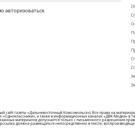
О
мо
авторизоваться
.
О
О
П
П
П
С
С
Э
Э
й сайт газеты «Дальневосточный Комсомольск»). Все права на материалы,
 и «Одноклассники», а также в информационных каналах «ДВК-Медиа» в T
казанных материалов допускается только с письменного разрешения пра
перссылка должна размещаться непосредственно в тексте, воспроизводящ