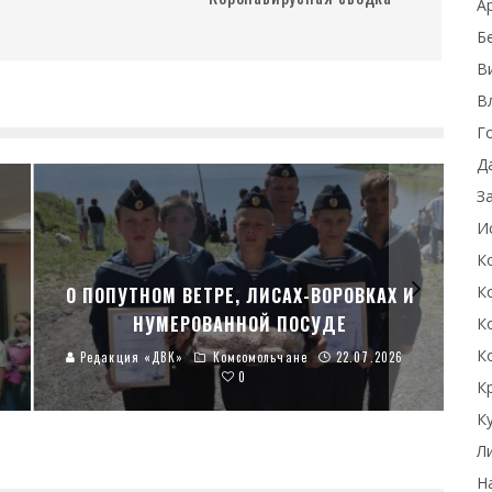
А
Б
В
В
Г
Д
З
И
К
К
О ПОПУТНОМ ВЕТРЕ, ЛИСАХ-ВОРОВКАХ И
НУМЕРОВАННОЙ ПОСУДЕ
К
К
Редакция «ДВК»
Комсомольчане
22.07.2026
0
К
К
Л
Н