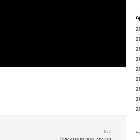
А
2
2
2
2
2
2
2
2
2
Next
А
Коронавирусная сводка