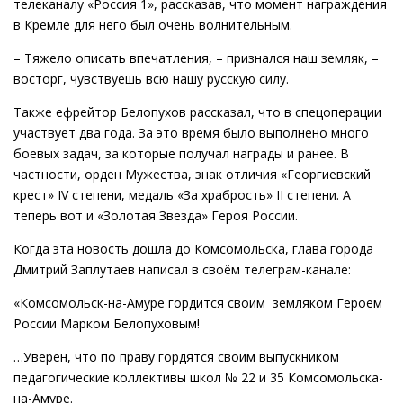
телеканалу «Россия 1», рассказав, что момент награждения
в Кремле для него был очень волнительным.
– Тяжело описать впечатления, – признался наш земляк, –
восторг, чувствуешь всю нашу русскую силу.
Также ефрейтор Белопухов рассказал, что в спецоперации
участвует два года. За это время было выполнено много
боевых задач, за которые получал награды и ранее. В
частности, орден Мужества, знак отличия «Георгиевский
крест» IV степени, медаль «За храбрость» II степени. А
теперь вот и «Золотая Звезда» Героя России.
Когда эта новость дошла до Комсомольска, глава города
Дмитрий Заплутаев написал в своём телеграм-канале:
«Комсомольск-на-Амуре гордится своим земляком Героем
России Марком Белопуховым!
…Уверен, что по праву гордятся своим выпускником
педагогические коллективы школ № 22 и 35 Комсомольска-
на-Амуре.