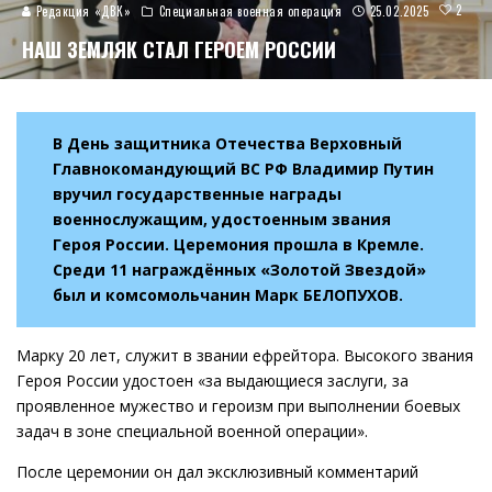
2
Редакция «ДВК»
Специальная военная операция
25.02.2025
НАШ ЗЕМЛЯК СТАЛ ГЕРОЕМ РОССИИ
В День защитника Отечества Верховный
Главнокомандующий ВС РФ Владимир Путин
вручил государственные награды
военнослужащим, удостоенным звания
Героя России. Церемония прошла в Кремле.
Среди 11 награждённых «Золотой Звездой»
был и комсомольчанин Марк БЕЛОПУХОВ.
Марку 20 лет, служит в звании ефрейтора. Высокого звания
Героя России удостоен «за выдающиеся заслуги, за
проявленное мужество и героизм при выполнении боевых
задач в зоне специальной военной операции».
После церемонии он дал эксклюзивный комментарий