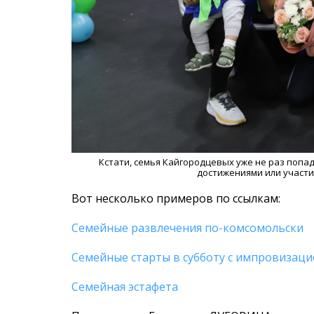
Кстати, семья Кайгородцевых уже не раз попад
достижениями или участи
Вот несколько примеров по ссылкам:
Семейные развлечения по-комсомольски
Семейные старты в субботу с импровизаци
Семейная эстафета