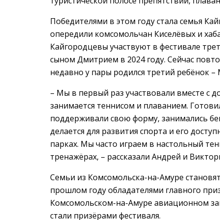
туристической полосе препятствий, плава
Победителями в этом году стала семья Ка
опередили комсомольчан Киселёвых и хаба
Кайгородцевы участвуют в фестивале трет
сыном Дмитрием в 2024 году. Сейчас повтор
недавно у пары родился третий ребёнок – 
– Мы в первый раз участвовали вместе с до
занимается теннисом и плаванием. Готовил
поддерживали свою форму, занимались бего
делается для развития спорта и его досту
парках. Мы часто играем в настольный тен
тренажёрах, – рассказали Андрей и Викто
Семьи из Комсомольска-на-Амуре становят
прошлом году обладателями главного приза
Комсомольском-на-Амуре авиационном заво
стали призёрами фестиваля.