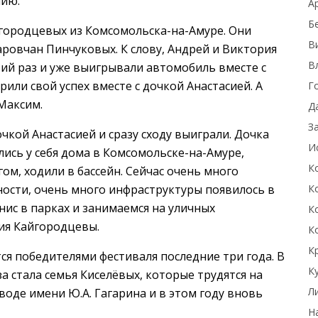
нию.
А
Б
йгородцевых из Комсомольска-на-Амуре. Они
В
ровчан Пинчуковых. К слову, Андрей и Виктория
В
ий раз и уже выигрывали автомобиль вместе с
или свой успех вместе с дочкой Анастасией. А
Г
Максим.
Д
З
чкой Анастасией и сразу сходу выиграли. Дочка
И
ись у себя дома в Комсомольске-на-Амуре,
К
м, ходили в бассейн. Сейчас очень много
пности, очень много инфраструктуры появилось в
К
нис в парках и занимаемся на уличных
К
рия Кайгородцевы.
К
К
ся победителями фестиваля последние три года. В
К
 стала семья Киселёвых, которые трудятся на
Л
де имени Ю.А. Гагарина и в этом году вновь
Н