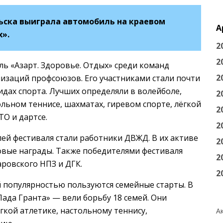
ьска выиграла автомобиль на краевом
А
х».
2
2
ль «Азарт. Здоровье. Отдых» среди команд
2
изаций профсоюзов. Его участниками стали почти
идах спорта. Лучших определяли в волейболе,
2
ольном теннисе, шахматах, гиревом спорте, лёгкой
2
ТО и дартсе.
2
й фестиваля стали работники ДВЖД. В их активе
2
зовые награды. Также победителями фестиваля
2
аровского НПЗ и ДГК.
2
 популярностью пользуются семейные старты. В
Лада Гранта» — вели борьбу 18 семей. Они
ёгкой атлетике, настольному теннису,
А