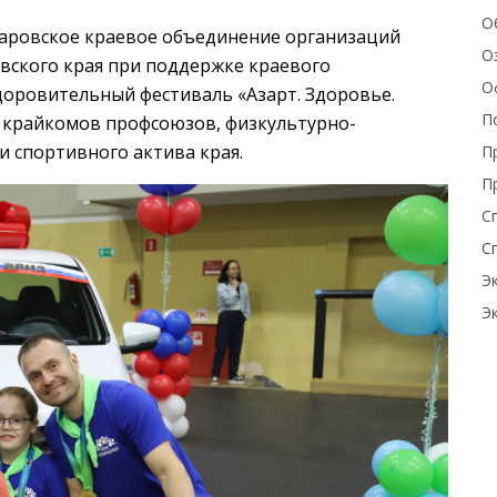
О
аровское краевое объединение организаций
О
вского края при поддержке краевого
О
доровительный фестиваль «Азарт. Здоровье.
П
е крайкомов профсоюзов, физкультурно-
и спортивного актива края.
П
П
С
С
Э
Э