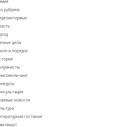
рмия
ез рубрики
идеоинтервью
ласть
ород
ачные дела
акон и порядок
стория
олумнисты
омсомольчане
онкурсы
онсультация
раевые новости
ультура
итературная гостиная
ам пишут