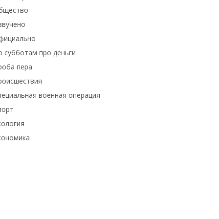
бщество
звучено
фициально
о субботам про деньги
роба пера
роисшествия
пециальная военная операция
порт
кология
кономика