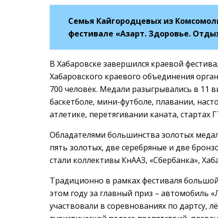
Семья Кайгородцевых из Комсомол
фестивале «Азарт. Здоровье. Отды
В Хабаровске завершился краевой фестива
Хабаровского краевого объединения орган
700 человек. Медали разыгрывались в 11 в
баскетболе, мини-футболе, плавании, наст
атлетике, перетягивании каната, стартах Г
Обладателями большинства золотых медале
пять золотых, две серебряные и две брон
стали коллективы КнААЗ, «Сбербанка», Хаб
Традиционно в рамках фестиваля большой
этом году за главный приз – автомобиль «
участвовали в соревнованиях по дартсу, л