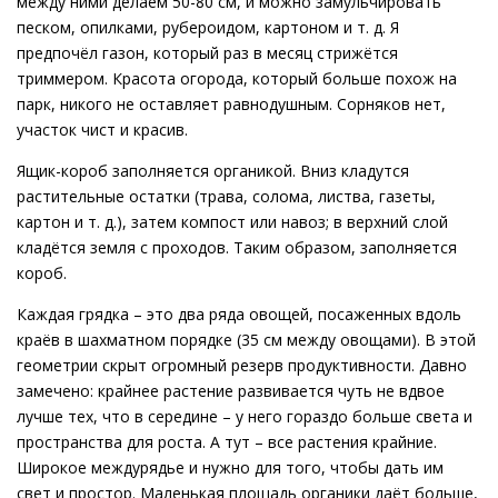
между ними делаем 50-80 см, и можно замульчировать
песком, опилками, рубероидом, картоном и т. д. Я
предпочёл газон, который раз в месяц стрижётся
триммером. Красота огорода, который больше похож на
парк, никого не оставляет равнодушным. Сорняков нет,
участок чист и красив.
Ящик-короб заполняется органикой. Вниз кладутся
растительные остатки (трава, солома, листва, газеты,
картон и т. д.), затем компост или навоз; в верхний слой
кладётся земля с проходов. Таким образом, заполняется
короб.
Каждая грядка – это два ряда овощей, посаженных вдоль
краёв в шахматном порядке (35 см между овощами). В этой
геометрии скрыт огромный резерв продуктивности. Давно
замечено: крайнее растение развивается чуть не вдвое
лучше тех, что в середине – у него гораздо больше света и
пространства для роста. А тут – все растения крайние.
Широкое междурядье и нужно для того, чтобы дать им
свет и простор. Маленькая площадь органики даёт больше,