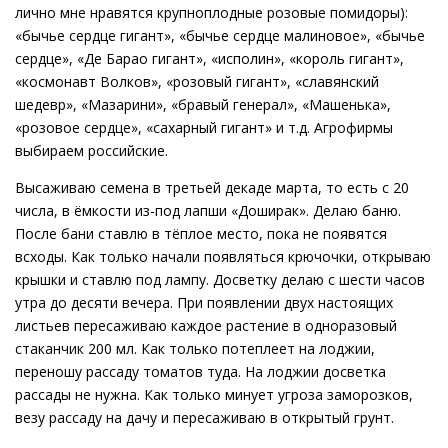
лично мне нравятся крупноплодные розовые помидоры):
«бычье сердце гигант», «бычье сердце малиновое», «бычье
сердце», «Де Барао гигант», «исполин», «король гигант»,
«космонавт Волков», «розовый гигант», «славянский
шедевр», «Мазарини», «бравый генерал», «Машенька»,
«розовое сердце», «сахарный гигант» и т.д. Агрофирмы
выбираем российские.
Высаживаю семена в третьей декаде марта, то есть с 20
числа, в ёмкости из-под лапши «Доширак». Делаю баню.
После бани ставлю в тёплое место, пока не появятся
всходы. Как только начали появляться крючочки, открываю
крышки и ставлю под лампу. Досветку делаю с шести часов
утра до десяти вечера. При появлении двух настоящих
листьев пересаживаю каждое растение в одноразовый
стаканчик 200 мл. Как только потеплеет на лоджии,
переношу рассаду томатов туда. На лоджии досветка
рассады не нужна. Как только минует угроза заморозков,
везу рассаду на дачу и пересаживаю в открытый грунт.